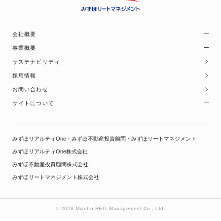
会社概要
ご挨拶
事業概要
会社概要
MREITとは
サステナビリティ
アクセスマップ
部門別役割
採用情報
組織図
お問い合わせ
サイトについて
サイトポリシー
プライバシーポリシー
みずほリアルティOne・みずほ不動産投資顧問・みずほリートマネジメント
個人情報の取扱いに係る利用目的
みずほリアルティOne株式会社
特定個人情報の適正な取扱に関する基本方針
みずほ不動産投資顧問株式会社
金融商品取引法に基づく苦情処理措置及び紛争解決措置について
みずほリートマネジメント株式会社
お客さま本位の業務運営に関する取組方針
利益相反取引方針の概要
© 2018 Mizuho REIT Management Co., Ltd.
反社会的勢力に対する基本方針